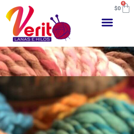
0
$
0