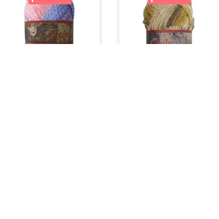
Acrílico
,
Lanas
,
Ofertas
Acrílico
,
Lanas
,
Ofertas
Jacinta
Ayla
$
2.990
$
2.100
$
2.990
$
2.100
SELECCIONAR
SELECCIONAR
OPCIONES
OPCIONES
¡Oferta!