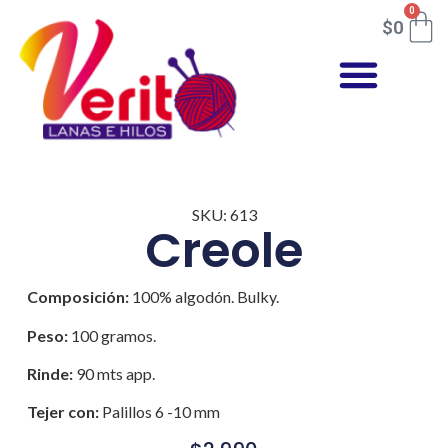
0
$
0
SKU: 613
Creole
Composición:
100% algodón. Bulky.
Peso:
100 gramos.
Rinde:
90 mts app.
Tejer con:
Palillos 6 -10 mm