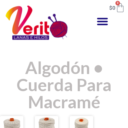
0
$
0
Algodón
•
Cuerda Para
Macramé