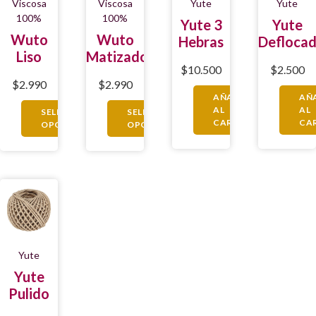
Viscosa
Viscosa
Yute
Yute
100%
100%
Yute 3
Yute
Wuto
Wuto
Hebras
Defloca
Liso
Matizado
$
10.500
$
2.500
$
2.990
$
2.990
AÑADIR
AÑ
AL
AL
SELECCIONAR
SELECCIONAR
CARRITO
CA
OPCIONES
OPCIONES
Yute
Yute
Pulido