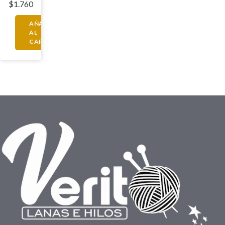
$
1.760
AÑADIR
AL
CARRITO