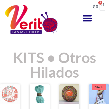
0
$
0
KITS
•
Otros
Hilados
¡Oferta!