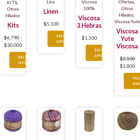
Lino
Viscosa
Ofertas
,
KITS
,
100%
Otros
Otros
Linen
Hilados
,
Hilados
Viscosa
Viscosa Yute
$
5.100
Kits
3 Hebras
Viscosa
SELECCIONAR
$
6.790
-
$
1.500
Yute
OPCIONES
$
30.000
Viscosa
SELECCIONAR
OPCIONES
SELECCIONAR
$
2.100
OPCIONES
$
1.800
SE
OP