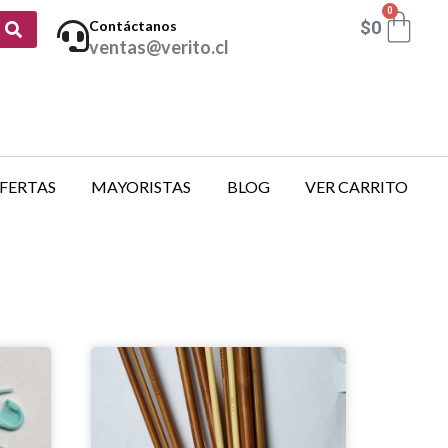
0
$
0
Contáctanos
ventas@verito.cl
FERTAS
MAYORISTAS
BLOG
VER CARRITO