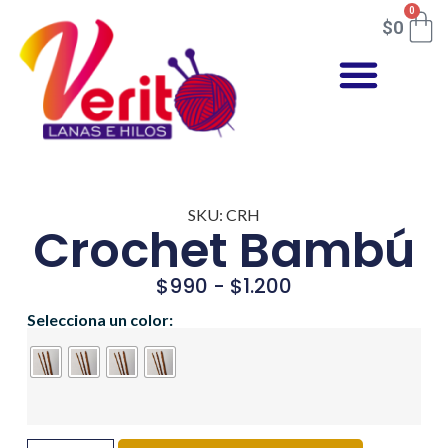
0
$
0
SKU: CRH
Crochet Bambú
$
990
-
$
1.200
Selecciona un color: