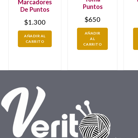
Marcadores
Puntos
De Puntos
$
650
$
1.300
AÑADIR
AÑADIR AL
AL
CARRITO
CARRITO