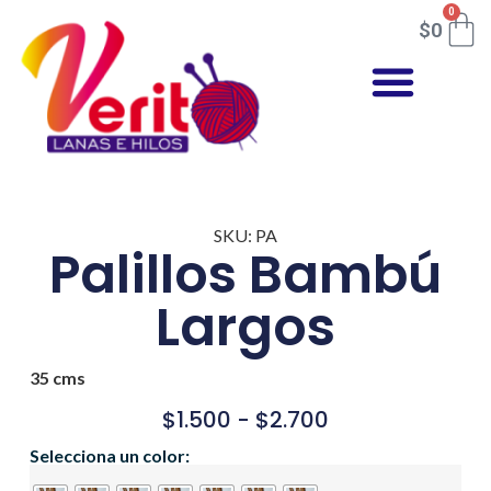
0
$
0
SKU: PA
Palillos Bambú
Largos
35 cms
$
1.500
-
$
2.700
Selecciona un color: