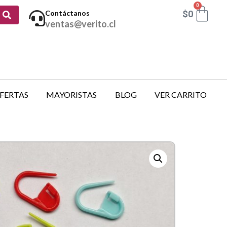
0
$
0
Contáctanos
ventas@verito.cl
FERTAS
MAYORISTAS
BLOG
VER CARRITO