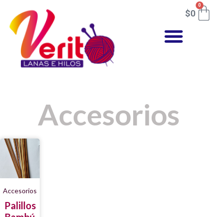
0
$
0
Accesorios
Accesorios
Palillos
Bambú