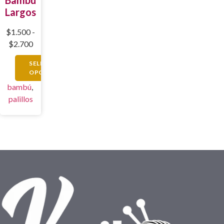
Largos
$
1.500
-
$
2.700
SELECCIONAR
OPCIONES
bambú
,
palillos