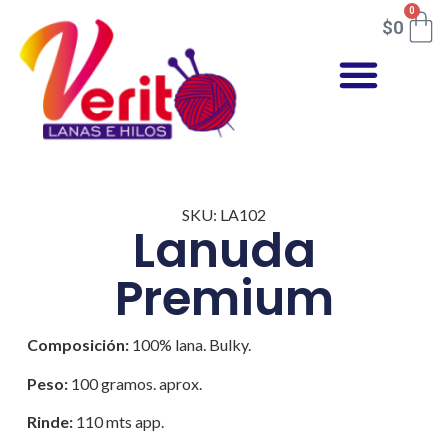
0
$
0
SKU: LA102
Lanuda
Premium
Composición:
100% lana. Bulky.
Peso:
100 gramos. aprox.
Rinde:
110 mts app.