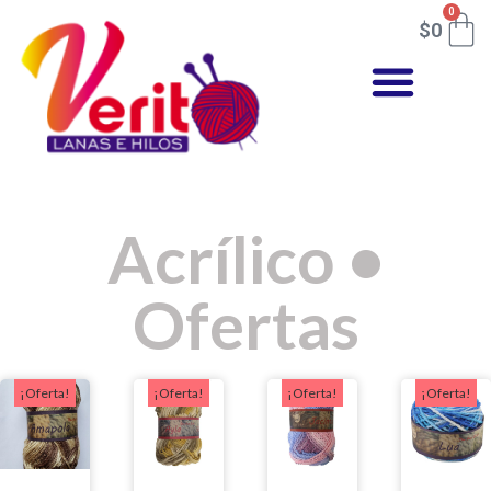
0
$
0
Acrílico
•
Ofertas
¡Oferta!
¡Oferta!
¡Oferta!
¡Oferta!