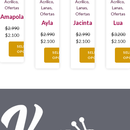
Acrílico
,
Acrílico
,
Acrílico
,
Acrílico
,
Ofertas
Lanas
,
Lanas
,
Lanas
,
Ofertas
Ofertas
Ofertas
Amapola
Ayla
Jacinta
Lua
$
2.990
$
2.990
$
2.990
$
3.200
$
2.100
$
2.100
$
2.100
$
2.100
SELECCIONAR
OPCIONES
SELECCIONAR
SELECCIONAR
SE
OPCIONES
OPCIONES
OP