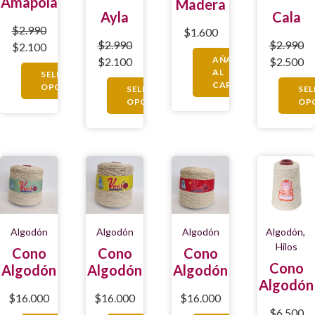
Amapola
Madera
Ayla
Cala
$
2.990
$
1.600
$
2.990
$
2.990
$
2.100
AÑADIR
$
2.100
$
2.500
AL
SELECCIONAR
CARRITO
OPCIONES
SELECCIONAR
SE
OPCIONES
OP
Algodón
Algodón
Algodón
Algodón
,
Hilos
Cono
Cono
Cono
Cono
Algodón
Algodón
Algodón
Algodón
$
16.000
$
16.000
$
16.000
$
6.500