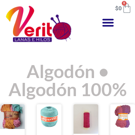
0
$
0
Algodón
•
Algodón 100%