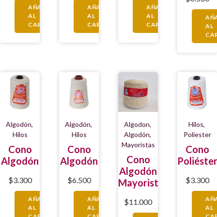
AÑADIR
AÑADIR
AÑADIR
AL
AL
AL
AÑ
CARRITO
CARRITO
CARRITO
AL
CA
Algodón
,
Algodón
,
Algodon
,
Hilos
,
Hilos
Hilos
Algodón
,
Poliester
Mayoristas
Cono
Cono
Cono
Cono
Algodón
Algodón
Poliéste
Algodón
$
3.300
$
6.500
$
3.300
Mayorista
AÑADIR
AÑADIR
AÑ
$
11.000
AL
AL
AL
CARRITO
CARRITO
CA