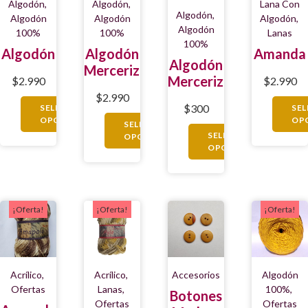
Algodón
,
Algodón
,
Lana Con
Algodón
,
Algodón
Algodón
Algodón
,
Algodón
100%
100%
Lanas
100%
Algodón
Algodón
Amanda
Algodón
Mercerizado
Mercerizado
$
2.990
$
2.990
$
2.990
$
300
SELECCIONAR
SE
OPCIONES
OP
SELECCIONAR
SELECCIONAR
OPCIONES
OPCIONES
¡Oferta!
¡Oferta!
¡Oferta!
Acrílico
,
Acrílico
,
Accesorios
Algodón
Ofertas
Lanas
,
100%
,
Botones
Ofertas
Ofertas