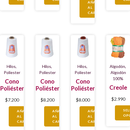
AÑADIR
AL
CARRITO
Hilos
,
Hilos
,
Hilos
,
Algodón
,
Poliester
Poliester
Poliester
Algodón
100%
Cono
Cono
Cono
Creole
Poliéster
Poliéster
Poliéster
$
2.990
$
7.200
$
8.200
$
8.000
SE
AÑADIR
AÑADIR
AÑADIR
OP
AL
AL
AL
CARRITO
CARRITO
CARRITO