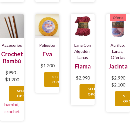
¡Oferta!
Accesorios
Poliester
Lana Con
Acrílico
,
Algodón
,
Lanas
,
Crochet
Eva
Lanas
Ofertas
Bambú
$
1.300
Flama
Jacinta
$
990
-
SELECCIONAR
$
2.990
$
2.990
$
1.200
OPCIONES
$
2.100
SELECCIONAR
SELECCIONAR
OPCIONES
OPCIONES
SE
OP
bambú
,
crochet