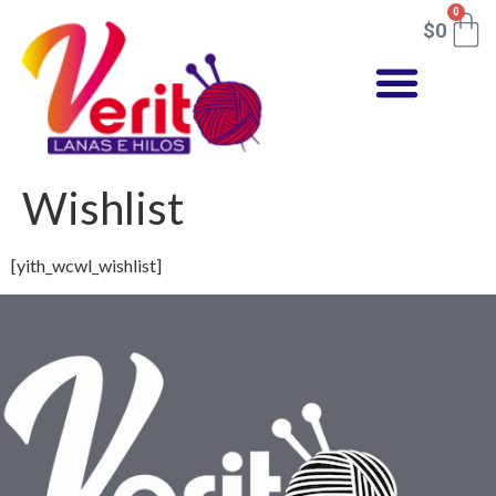
0
$
0
Wishlist
[yith_wcwl_wishlist]