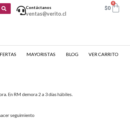
0
$
0
Contáctanos
ventas@verito.cl
FERTAS
MAYORISTAS
BLOG
VER CARRITO
mora. En RM demora 2 a 3 días hábiles.
 hacer seguimiento