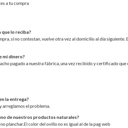
ntes a tu compra
a que lo reciba?
pra, si no contestan, vuelve otra vez al domicilio al día siguient
e mi dinero?
ho pagado a nuestra fábrica, una vez recibido y certificado que e
en la entrega?
y arreglamos el problema.
uno de nuestros productos naturales?
 no planchar.El color del ovillo no es igual al de la pag web