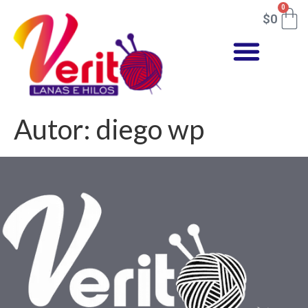
0
$
0
Autor:
diego wp